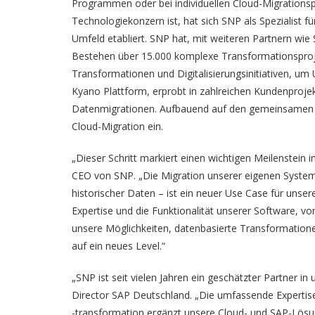
Programmen oder bei individuellen Cloud-Migrations
Technologiekonzern ist, hat sich SNP als Spezialist 
Umfeld etabliert. SNP hat, mit weiteren Partnern wi
Bestehen über 15.000 komplexe Transformationsproj
Transformationen und Digitalisierungsinitiativen, um
Kyano Plattform, erprobt in zahlreichen Kundenprojek
Datenmigrationen. Aufbauend auf den gemeinsamen E
Cloud-Migration ein.
„Dieser Schritt markiert einen wichtigen Meilenstein i
CEO von SNP. „Die Migration unserer eigenen Systeme 
historischer Daten – ist ein neuer Use Case für unser
Expertise und die Funktionalität unserer Software, v
unsere Möglichkeiten, datenbasierte Transformatione
auf ein neues Level.“
„SNP ist seit vielen Jahren ein geschätzter Partner
Director SAP Deutschland. „Die umfassende Expertis
-transformation ergänzt unsere Cloud- und SAP-Lösu