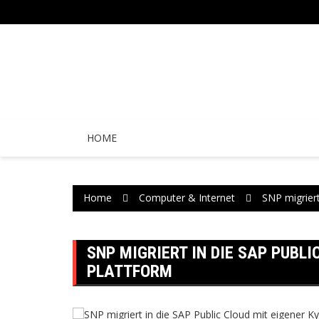
Skip
to
content
HOME
Home
Computer & Internet
SNP migriert
SNP MIGRIERT IN DIE SAP PUBLI
PLATTFORM