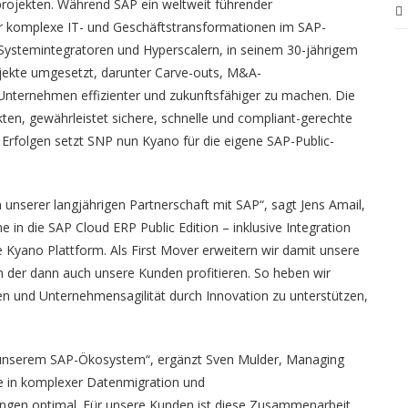
projekten. Während SAP ein weltweit führender
für komplexe IT- und Geschäftstransformationen im SAP-
e Systemintegratoren und Hyperscalern, in seinem 30-jährigem
ekte umgesetzt, darunter Carve-outs, M&A-
 Unternehmen effizienter und zukunftsfähiger zu machen. Die
ten, gewährleistet sichere, schnelle und compliant-gerechte
rfolgen setzt SNP nun Kyano für die eigene SAP-Public-
n unserer langjährigen Partnerschaft mit SAP“, sagt Jens Amail,
in die SAP Cloud ERP Public Edition – inklusive Integration
e Kyano Plattform. Als First Mover erweitern wir damit unsere
on der dann auch unsere Kunden profitieren. So heben wir
n und Unternehmensagilität durch Innovation zu unterstützen,
 in unserem SAP-Ökosystem“, ergänzt Sven Mulder, Managing
e in komplexer Datenmigration und
ngen optimal. Für unsere Kunden ist diese Zusammenarbeit