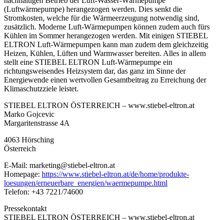
nachhaltigen Betrieb der Luft-Wasser-Wärmepumpe
(Luftwärmepumpe) herangezogen werden. Dies senkt die
Stromkosten, welche für die Wärmeerzeugung notwendig sind,
zusätzlich. Moderne Luft-Wärmepumpen können zudem auch fürs
Kühlen im Sommer herangezogen werden. Mit einigen STIEBEL
ELTRON Luft-Wärmepumpen kann man zudem dem gleichzeitig
Heizen, Kühlen, Lüften und Warmwasser bereiten. Alles in allem
stellt eine STIEBEL ELTRON Luft-Wärmepumpe ein
richtungsweisendes Heizsystem dar, das ganz im Sinne der
Energiewende einen wertvollen Gesamtbeitrag zu Erreichung der
Klimaschutzziele leistet.
STIEBEL ELTRON ÖSTERREICH – www.stiebel-eltron.at
Marko Gojcevic
Margaritenstrasse 4A
4063 Hörsching
Österreich
E-Mail: marketing@stiebel-eltron.at
Homepage:
https://www.stiebel-eltron.at/de/home/produkte-
loesungen/erneuerbare_energien/waermepumpe.html
Telefon: +43 7221/74600
Pressekontakt
STIEBEL ELTRON ÖSTERREICH – www.stiebel-eltron.at