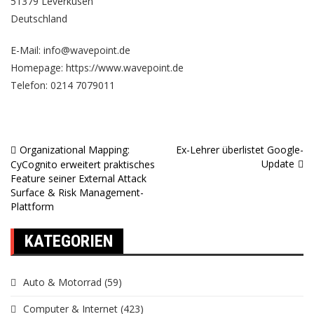
51379 Leverkusen
Deutschland
E-Mail: info@wavepoint.de
Homepage:
https://www.wavepoint.de
Telefon: 0214 7079011
Organizational Mapping:
Ex-Lehrer überlistet Google-
Beitragsnavigation
Update
CyCognito erweitert praktisches
Feature seiner External Attack
Surface & Risk Management-
Plattform
KATEGORIEN
Auto & Motorrad
(59)
Computer & Internet
(423)