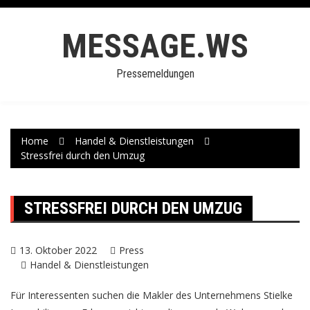
Skip
to
MESSAGE.WS
content
Pressemeldungen
Home
Handel & Dienstleistungen
Stressfrei durch den Umzug
STRESSFREI DURCH DEN UMZUG
13. Oktober 2022
Press
Handel & Dienstleistungen
Für Interessenten suchen die Makler des Unternehmens Stielke