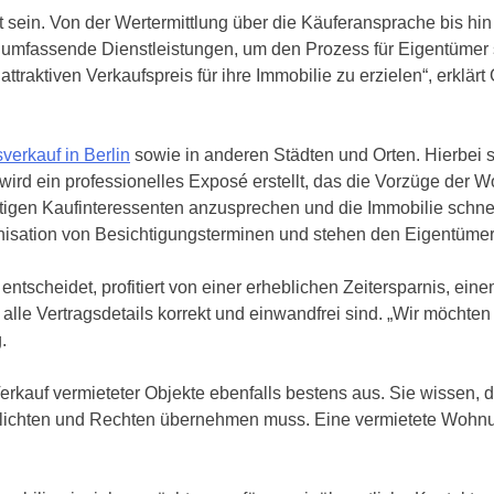
in. Von der Wertermittlung über die Käuferansprache bis hin z
mfassende Dienstleistungen, um den Prozess für Eigentümer so s
ttraktiven Verkaufspreis für ihre Immobilie zu erzielen“, erkl
erkauf in Berlin
sowie in anderen Städten und Orten. Hierbei s
wird ein professionelles Exposé erstellt, das die Vorzüge der
richtigen Kaufinteressenten anzusprechen und die Immobilie sch
sation von Besichtigungsterminen und stehen den Eigentümern
entscheidet, profitiert von einer erheblichen Zeitersparnis, e
alle Vertragsdetails korrekt und einwandfrei sind. „Wir möcht
.
kauf vermieteter Objekte ebenfalls bestens aus. Sie wissen, das
Pflichten und Rechten übernehmen muss. Eine vermietete Wohnu