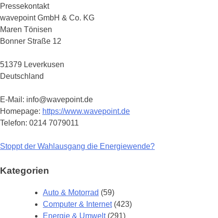
Pressekontakt
wavepoint GmbH & Co. KG
Maren Tönisen
Bonner Straße 12
51379 Leverkusen
Deutschland
E-Mail: info@wavepoint.de
Homepage:
https://www.wavepoint.de
Telefon: 0214 7079011
Stoppt der Wahlausgang die Energiewende?
Beitragsnavigation
Kategorien
Auto & Motorrad
(59)
Computer & Internet
(423)
Energie & Umwelt
(291)