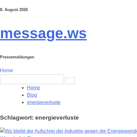
8. August 2026
Skip
to
content
message.ws
Pressemeldungen
Home
Search
for:
Home
Blog
energieverluste
Schlagwort:
energieverluste