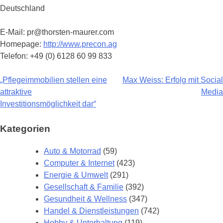
Deutschland
E-Mail: pr@thorsten-maurer.com
Homepage:
http://www.precon.ag
Telefon: +49 (0) 6128 60 99 833
„Pflegeimmobilien stellen eine
Max Weiss: Erfolg mit Social
Beitragsnavigation
attraktive
Media
Investitionsmöglichkeit dar“
Kategorien
Auto & Motorrad
(59)
Computer & Internet
(423)
Energie & Umwelt
(291)
Gesellschaft & Familie
(392)
Gesundheit & Wellness
(347)
Handel & Dienstleistungen
(742)
Hobby & Unterhaltung
(119)