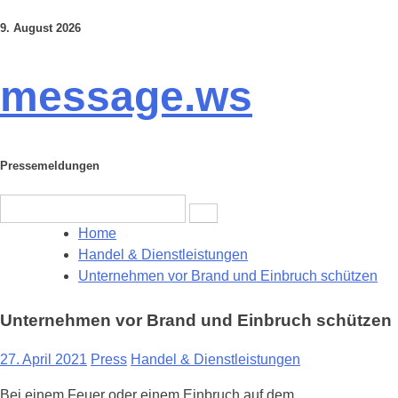
9. August 2026
Skip
to
content
message.ws
Pressemeldungen
Search
for:
Home
Handel & Dienstleistungen
Unternehmen vor Brand und Einbruch schützen
Unternehmen vor Brand und Einbruch schützen
27. April 2021
Press
Handel & Dienstleistungen
Bei einem Feuer oder einem Einbruch auf dem