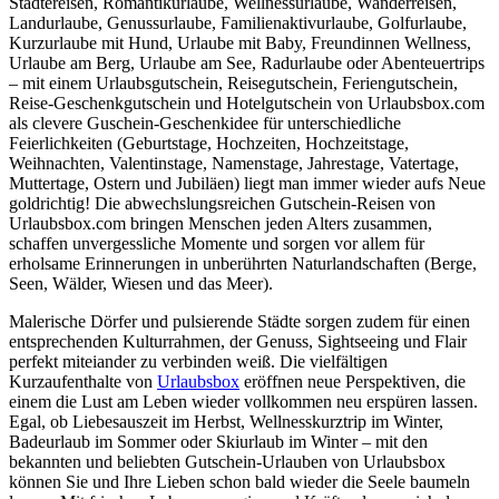
Städtereisen, Romantikurlaube, Wellnessurlaube, Wanderreisen,
Landurlaube, Genussurlaube, Familienaktivurlaube, Golfurlaube,
Kurzurlaube mit Hund, Urlaube mit Baby, Freundinnen Wellness,
Urlaube am Berg, Urlaube am See, Radurlaube oder Abenteuertrips
– mit einem Urlaubsgutschein, Reisegutschein, Feriengutschein,
Reise-Geschenkgutschein und Hotelgutschein von Urlaubsbox.com
als clevere Guschein-Geschenkidee für unterschiedliche
Feierlichkeiten (Geburtstage, Hochzeiten, Hochzeitstage,
Weihnachten, Valentinstage, Namenstage, Jahrestage, Vatertage,
Muttertage, Ostern und Jubiläen) liegt man immer wieder aufs Neue
goldrichtig! Die abwechslungsreichen Gutschein-Reisen von
Urlaubsbox.com bringen Menschen jeden Alters zusammen,
schaffen unvergessliche Momente und sorgen vor allem für
erholsame Erinnerungen in unberührten Naturlandschaften (Berge,
Seen, Wälder, Wiesen und das Meer).
Malerische Dörfer und pulsierende Städte sorgen zudem für einen
entsprechenden Kulturrahmen, der Genuss, Sightseeing und Flair
perfekt miteiander zu verbinden weiß. Die vielfältigen
Kurzaufenthalte von
Urlaubsbox
eröffnen neue Perspektiven, die
einem die Lust am Leben wieder vollkommen neu erspüren lassen.
Egal, ob Liebesauszeit im Herbst, Wellnesskurztrip im Winter,
Badeurlaub im Sommer oder Skiurlaub im Winter – mit den
bekannten und beliebten Gutschein-Urlauben von Urlaubsbox
können Sie und Ihre Lieben schon bald wieder die Seele baumeln