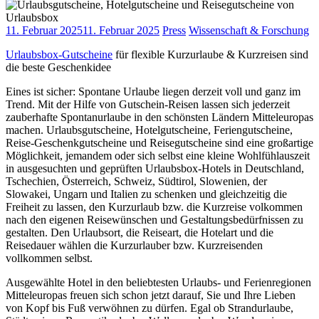
11. Februar 2025
11. Februar 2025
Press
Wissenschaft & Forschung
Urlaubsbox-Gutscheine
für flexible Kurzurlaube & Kurzreisen sind
die beste Geschenkidee
Eines ist sicher: Spontane Urlaube liegen derzeit voll und ganz im
Trend. Mit der Hilfe von Gutschein-Reisen lassen sich jederzeit
zauberhafte Spontanurlaube in den schönsten Ländern Mitteleuropas
machen. Urlaubsgutscheine, Hotelgutscheine, Feriengutscheine,
Reise-Geschenkgutscheine und Reisegutscheine sind eine großartige
Möglichkeit, jemandem oder sich selbst eine kleine Wohlfühlauszeit
in ausgesuchten und geprüften Urlaubsbox-Hotels in Deutschland,
Tschechien, Österreich, Schweiz, Südtirol, Slowenien, der
Slowakei, Ungarn und Italien zu schenken und gleichzeitig die
Freiheit zu lassen, den Kurzurlaub bzw. die Kurzreise volkommen
nach den eigenen Reisewünschen und Gestaltungsbedürfnissen zu
gestalten. Den Urlaubsort, die Reiseart, die Hotelart und die
Reisedauer wählen die Kurzurlauber bzw. Kurzreisenden
vollkommen selbst.
Ausgewählte Hotel in den beliebtesten Urlaubs- und Ferienregionen
Mitteleuropas freuen sich schon jetzt darauf, Sie und Ihre Lieben
von Kopf bis Fuß verwöhnen zu dürfen. Egal ob Strandurlaube,