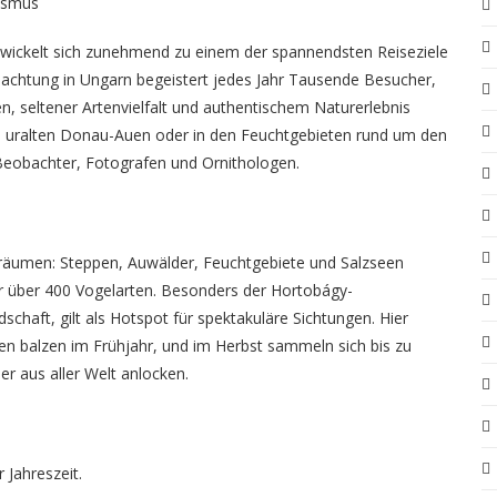
ismus
wickelt sich zunehmend zu einem der spannendsten Reiseziele
achtung in Ungarn
begeistert jedes Jahr Tausende Besucher,
 seltener Artenvielfalt und authentischem Naturerlebnis
en uralten Donau-Auen oder in den Feuchtgebieten rund um den
Beobachter, Fotografen und Ornithologen.
nsräumen: Steppen, Auwälder, Feuchtgebiete und Salzseen
r über 400 Vogelarten. Besonders der Hortobágy-
chaft, gilt als Hotspot für spektakuläre Sichtungen. Hier
en balzen im Frühjahr, und im Herbst sammeln sich bis zu
r aus aller Welt anlocken.
 Jahreszeit.