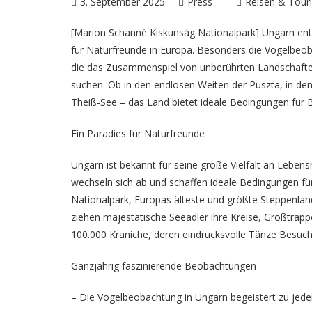
3. September 2025
Press
Reisen & Tour
[Marion Schanné Kiskunság Nationalpark] Ungarn ent
für Naturfreunde in Europa. Besonders die
Vogelbeob
die das Zusammenspiel von unberührten Landschaften,
suchen. Ob in den endlosen Weiten der Puszta, in d
Theiß-See – das Land bietet ideale Bedingungen für 
Ein Paradies für Naturfreunde
Ungarn ist bekannt für seine große Vielfalt an Lebe
wechseln sich ab und schaffen ideale Bedingungen fü
Nationalpark, Europas älteste und größte Steppenlands
ziehen majestätische Seeadler ihre Kreise, Großtrapp
100.000 Kraniche, deren eindrucksvolle Tänze Besuche
Ganzjährig faszinierende Beobachtungen
– Die Vogelbeobachtung in Ungarn begeistert zu jeder