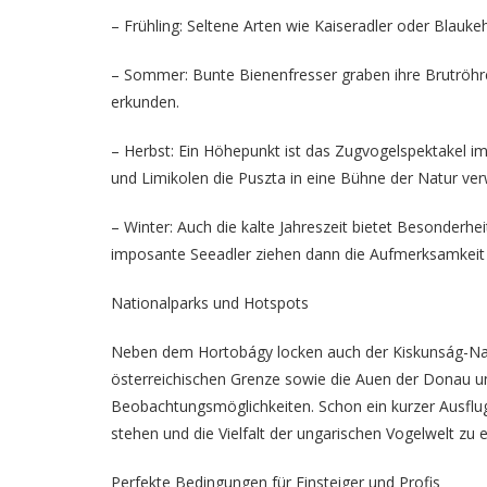
– Frühling: Seltene Arten wie Kaiseradler oder Blauke
– Sommer: Bunte Bienenfresser graben ihre Brutröhr
erkunden.
– Herbst: Ein Höhepunkt ist das Zugvogelspektakel 
und Limikolen die Puszta in eine Bühne der Natur ve
– Winter: Auch die kalte Jahreszeit bietet Besonde
imposante Seeadler ziehen dann die Aufmerksamkeit 
Nationalparks und Hotspots
Neben dem Hortobágy locken auch der Kiskunság-Nat
österreichischen Grenze sowie die Auen der Donau u
Beobachtungsmöglichkeiten. Schon ein kurzer Ausflug
stehen und die Vielfalt der ungarischen Vogelwelt zu e
Perfekte Bedingungen für Einsteiger und Profis