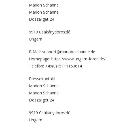
Marion Schanne
Marion Schanne
Doszaliget 24
9919 Csákánydoroszló
Ungarn
E-Mail: support@marion-schanne.de
Homepage:
https://www.ungarn-foren.de/
Telefon: +49(0)15111153614
Pressekontakt
Marion Schanne
Marion Schanne
Doszaliget 24
9919 Csákánydoroszló
Ungarn