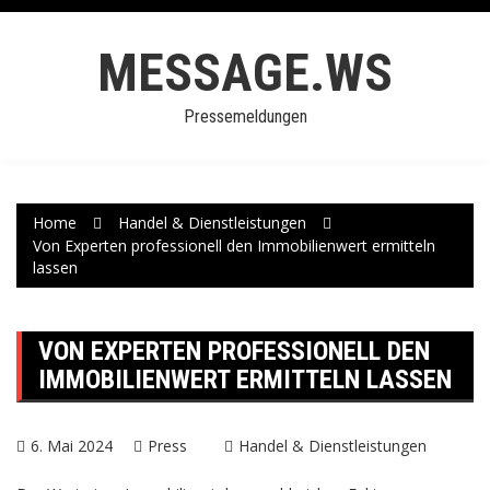
Skip
to
MESSAGE.WS
content
Pressemeldungen
Home
Handel & Dienstleistungen
Von Experten professionell den Immobilienwert ermitteln
lassen
VON EXPERTEN PROFESSIONELL DEN
IMMOBILIENWERT ERMITTELN LASSEN
6. Mai 2024
Press
Handel & Dienstleistungen