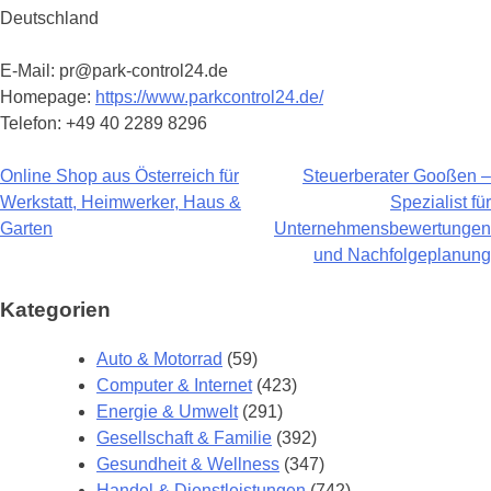
Deutschland
E-Mail: pr@park-control24.de
Homepage:
https://www.parkcontrol24.de/
Telefon: +49 40 2289 8296
Online Shop aus Österreich für
Steuerberater Gooßen –
Beitragsnavigation
Werkstatt, Heimwerker, Haus &
Spezialist für
Garten
Unternehmensbewertungen
und Nachfolgeplanung
Kategorien
Auto & Motorrad
(59)
Computer & Internet
(423)
Energie & Umwelt
(291)
Gesellschaft & Familie
(392)
Gesundheit & Wellness
(347)
Handel & Dienstleistungen
(742)