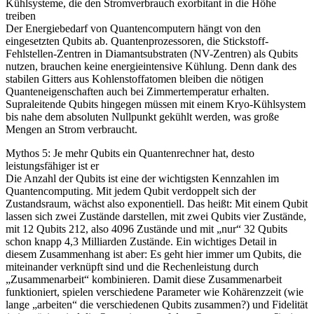
Kühlsysteme, die den Stromverbrauch exorbitant in die Höhe
treiben
Der Energiebedarf von Quantencomputern hängt von den
eingesetzten Qubits ab. Quantenprozessoren, die Stickstoff-
Fehlstellen-Zentren in Diamantsubstraten (NV-Zentren) als Qubits
nutzen, brauchen keine energieintensive Kühlung. Denn dank des
stabilen Gitters aus Kohlenstoffatomen bleiben die nötigen
Quanteneigenschaften auch bei Zimmertemperatur erhalten.
Supraleitende Qubits hingegen müssen mit einem Kryo-Kühlsystem
bis nahe dem absoluten Nullpunkt gekühlt werden, was große
Mengen an Strom verbraucht.
Mythos 5: Je mehr Qubits ein Quantenrechner hat, desto
leistungsfähiger ist er
Die Anzahl der Qubits ist eine der wichtigsten Kennzahlen im
Quantencomputing. Mit jedem Qubit verdoppelt sich der
Zustandsraum, wächst also exponentiell. Das heißt: Mit einem Qubit
lassen sich zwei Zustände darstellen, mit zwei Qubits vier Zustände,
mit 12 Qubits 212, also 4096 Zustände und mit „nur“ 32 Qubits
schon knapp 4,3 Milliarden Zustände. Ein wichtiges Detail in
diesem Zusammenhang ist aber: Es geht hier immer um Qubits, die
miteinander verknüpft sind und die Rechenleistung durch
„Zusammenarbeit“ kombinieren. Damit diese Zusammenarbeit
funktioniert, spielen verschiedene Parameter wie Kohärenzzeit (wie
lange „arbeiten“ die verschiedenen Qubits zusammen?) und Fidelität