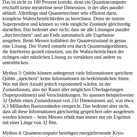
Das ist nicht zu 100 Prozent korrekt, denn ein Quantencomputer
erschafft keine mysteriöse neue Dimension, in der alles parallel
abläuft. Allerdings sind Quantenrechner sehr effizient darin,
komplexe Wahrscheinlichkeiten zu berechnen. Denn sie nutzen
Superposition und können so viele mögliche Zustände gleichzeitig
darstellen. Das bedeutet aber nicht, dass sie alle Lösungen parallel
„durchrechnen“ und am Ende automatisch alle Ergebnisse
ausgeben. Beim Messen kollabiert der Quantenzustand in genau
eine Lösung. Der Vorteil entsteht erst durch Quantenalgorithmen,
die Interferenz gezielt einsetzen, um die Wahrscheinlichkeit der
richtigen oder nützlichen Lösung zu verstärken und andere zu
unterdrücken.
Mythos 3: Qubits können unbegrenzt viele Informationen speichern
Qubits „speichern“ keine Informationen im herkömmlichen Sinne.
Was mit ihrer Anzahl jedoch exponentiell wächst, ist der
Zustandsraum, also der Raum aller möglichen Überlagerungen
(Superpositionen) und Verschränkungen. So spannen beispielsweise
32 Qubits einen Zustandsraum von 232 Dimensionen auf, was etwa
4,3 Milliarden Basiszuständen entspricht. Das bedeutet aber nicht,
dass all diese Informationen gleichzeitig gespeichert oder ausgelesen
werden können – beim Messen erhält man immer nur ein Ergebnis
mit einer Länge von 32 Bits.
Mythos 4: Quantencomputer benötigen energiefressende Kryo-