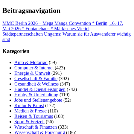
Beitragsnavigation
MMC Berlin 2026 – Mega Manga Convention * Berlin, 16.-17.
Mai 2026 * Fontanehaus * Märkisches Viertel
Städtepartnerschaften Ungarns: Warum sie für Auswanderer wichtig
sind
Kategorien
Auto & Motorrad
(59)
Computer & Internet
(423)
Energie & Umwelt
(291)
Gesellschaft & Familie
(392)
Gesundheit & Wellness
(347)
Handel & Dienstleistungen
(742)
Hobby & Unterhaltung
(119)
Jobs und Stellenangebote
(52)
Kultur & Kunst
(172)
Medien & Presse
(110)
Reisen & Tourismus
(108)
Sport & Freizeit
(56)
Wirtschaft & Finanzen
(333)
Wissenschaft & Forschung
(186)