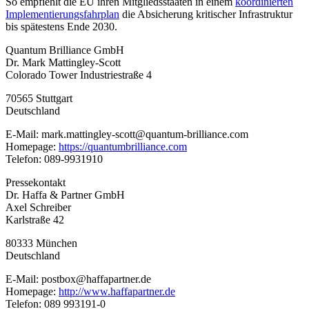
So empfiehlt die EU ihren Mitgliedsstaaten in einem
koordinierten
Implementierungsfahrplan
die Absicherung kritischer Infrastruktur
bis spätestens Ende 2030.
Quantum Brilliance GmbH
Dr. Mark Mattingley-Scott
Colorado Tower Industriestraße 4
70565 Stuttgart
Deutschland
E-Mail: mark.mattingley-scott@quantum-brilliance.com
Homepage:
https://quantumbrilliance.com
Telefon: 089-9931910
Pressekontakt
Dr. Haffa & Partner GmbH
Axel Schreiber
Karlstraße 42
80333 München
Deutschland
E-Mail: postbox@haffapartner.de
Homepage:
http://www.haffapartner.de
Telefon: 089 993191-0