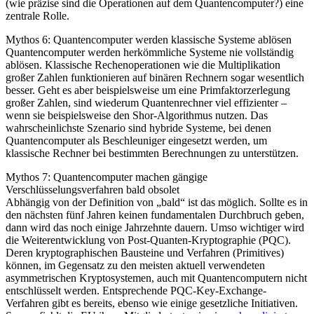
(wie präzise sind die Operationen auf dem Quantencomputer?) eine
zentrale Rolle.
Mythos 6: Quantencomputer werden klassische Systeme ablösen
Quantencomputer werden herkömmliche Systeme nie vollständig
ablösen. Klassische Rechenoperationen wie die Multiplikation
großer Zahlen funktionieren auf binären Rechnern sogar wesentlich
besser. Geht es aber beispielsweise um eine Primfaktorzerlegung
großer Zahlen, sind wiederum Quantenrechner viel effizienter –
wenn sie beispielsweise den Shor-Algorithmus nutzen. Das
wahrscheinlichste Szenario sind hybride Systeme, bei denen
Quantencomputer als Beschleuniger eingesetzt werden, um
klassische Rechner bei bestimmten Berechnungen zu unterstützen.
Mythos 7: Quantencomputer machen gängige
Verschlüsselungsverfahren bald obsolet
Abhängig von der Definition von „bald“ ist das möglich. Sollte es in
den nächsten fünf Jahren keinen fundamentalen Durchbruch geben,
dann wird das noch einige Jahrzehnte dauern. Umso wichtiger wird
die Weiterentwicklung von Post-Quanten-Kryptographie (PQC).
Deren kryptographischen Bausteine und Verfahren (Primitives)
können, im Gegensatz zu den meisten aktuell verwendeten
asymmetrischen Kryptosystemen, auch mit Quantencomputern nicht
entschlüsselt werden. Entsprechende PQC-Key-Exchange-
Verfahren gibt es bereits, ebenso wie einige gesetzliche Initiativen.