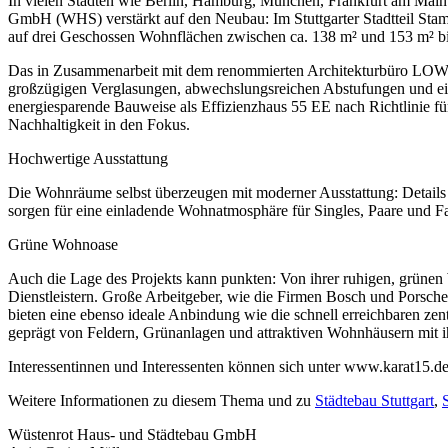
In vielen Städten wie Berlin, Hamburg, München, Frankfurt am Mai
GmbH (WHS) verstärkt auf den Neubau: Im Stuttgarter Stadtteil Stam
auf drei Geschossen Wohnflächen zwischen ca. 138 m² und 153 m² bi
Das in Zusammenarbeit mit dem renommierten Architekturbüro LOWE
großzügigen Verglasungen, abwechslungsreichen Abstufungen und ei
energiesparende Bauweise als Effizienzhaus 55 EE nach Richtlini
Nachhaltigkeit in den Fokus.
Hochwertige Ausstattung
Die Wohnräume selbst überzeugen mit moderner Ausstattung: Detail
sorgen für eine einladende Wohnatmosphäre für Singles, Paare und F
Grüne Wohnoase
Auch die Lage des Projekts kann punkten: Von ihrer ruhigen, grüne
Dienstleistern. Große Arbeitgeber, wie die Firmen Bosch und Porsche
bieten eine ebenso ideale Anbindung wie die schnell erreichbaren zen
geprägt von Feldern, Grünanlagen und attraktiven Wohnhäusern mit i
Interessentinnen und Interessenten können sich unter www.karat15.d
Weitere Informationen zu diesem Thema und zu
Städtebau Stuttgart
,
Wüstenrot Haus- und Städtebau GmbH