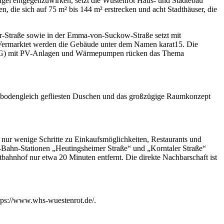
el entgegenzuwirken, setzt die Wüstenrot Haus- und Städtebau
die sich auf 75 m² bis 144 m² erstrecken und acht Stadthäuser, die
Straße sowie in der Emma-von-Suckow-Straße setzt mit
 Vermarktet werden die Gebäude unter dem Namen karat15. Die
G WG) mit PV-Anlagen und Wärmepumpen rücken das Thema
t bodengleich gefliesten Duschen und das großzügige Raumkonzept
ur wenige Schritte zu Einkaufsmöglichkeiten, Restaurants und
U-Bahn-Stationen „Heutingsheimer Straße“ und „Korntaler Straße“
tbahnhof nur etwa 20 Minuten entfernt. Die direkte Nachbarschaft ist
ttps://www.whs-wuestenrot.de/.