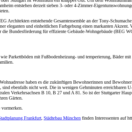
n oder Stuttgart ist Wohnraum ein knappes Gut. Um dem Wohnraummang
mheim entstehen derzeit sieben 3- oder 4-Zimmer-Eigentumswohnungen, 
eten.
G Architekten entstehende Gesamtensemble an der Tony-Schumacher-
ner eleganten und einheitlichen Farbgebung einen markanten Akzent.
e für die Bundesförderung für effiziente Gebäude-Wohngebäude (BE
s wie Parkettböden mit Fußbodenheizung- und temperierung, Bäder mi
amilien.
n Wohnadresse haben es die zukünftigen Bewohnerinnen und Bewohner n
, sind ebenfalls nicht weit. Die in wenigen Gehminuten erreichbaren 
tralen Verkehrsachsen B 10, B 27 und A 81. So ist der Stuttgarter Haup
hren Gärten.
e vormerken.
Stadtplanung Frankfurt
,
Städtebau München
finden Interessenten auf h