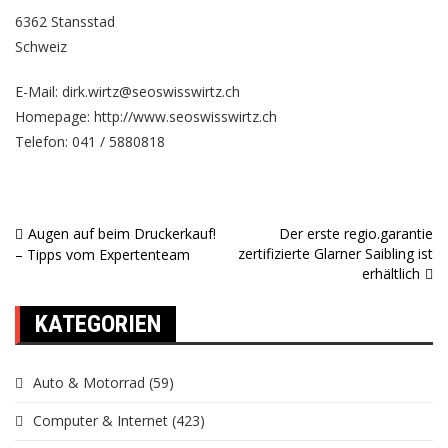
6362 Stansstad
Schweiz
E-Mail: dirk.wirtz@seoswisswirtz.ch
Homepage:
http://www.seoswisswirtz.ch
Telefon: 041 / 5880818
Augen auf beim Druckerkauf!
Der erste regio.garantie
Beitragsnavigation
zertifizierte Glarner Saibling ist
– Tipps vom Expertenteam
erhältlich
KATEGORIEN
Auto & Motorrad
(59)
Computer & Internet
(423)