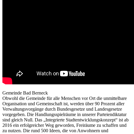
Gemeinde Bad Berneck
Obwohl die Gemeinde für alle Menschen vor Ort die unmittelbare
Organisation und Gemeinschaft ist, werden über 90 Prozent aller
Verwaltungsvorgänge durch Bundesgesetze und Landesgesetze
vorgegeben. Die Handlungsspielräume in unserer Parteiendiktatur
sind gleich Null. Das „Integrierte Stadtentwicklungskonzept“ ist ab
2016 ein erfolgreicher Weg geworden, Freiräume zu schaffen und
zu nutzen. Die rund 500 Ideen, die von Anwohnern und