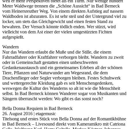
weil er mehr Perspektiven bietet als ein Turm. Nur wenige hundert
Meter Waldwege trennen die „Schöne Aussicht“ in Bad Berneck
vom Heinersreuther Weg. Von einem direkten Aufstieg auf nassem
Waldboden ist abzuraten. Es ist sehr steil und der Untergrund viel zu
locker, um stets das Gleichgewicht und einen festen Stand zu
bewahren. Der Versuch könnte tödlich enden. Wer stürzt, wird
vielleicht von dem Ast einer der vielen umgestürzten Fichten
aufgespießt.
Wandern
Nur das Wandern erlaubt die Muße und die Stille, die einem
Fahrradfahrer oder Kraftfahrer verborgen bleibt. Wandern zu zweit
oder in Gemeinschaft gestatten einen unbeschwerten
Gedankenaustausch und ein gemeinsames Erleben all der schönen
Tiere, Pflanzen und Naturwunder am Wegesrand, die dem
Drachenflieger oder Segler verborgen bleiben. Festes Schuhwerk
und wettergerechte Kleidung gab es seit Menschengedenken,
weswegen die Kultur des Wanderns so alt ist wie die Menschheit
selbst. In Bad Berneck können Wanderer sogar von Musikanten und
Sängern überrascht werden: Wo gibt es das sonst noch?
Bella Donna Requiem in Bad Berneck
26. August 2016 | etagemusic
Titelsong und erstes Stück von Bella Donna auf der Romantikbühne
in Bad Berneck – Livesound direkt vom Kameramikro mit Catriona