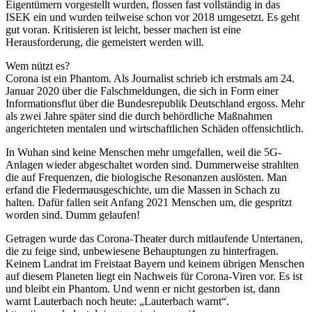
Eigentümern vorgestellt wurden, flossen fast vollständig in das
ISEK ein und wurden teilweise schon vor 2018 umgesetzt. Es geht
gut voran. Kritisieren ist leicht, besser machen ist eine
Herausforderung, die gemeistert werden will.
Wem nützt es?
Corona ist ein Phantom. Als Journalist schrieb ich erstmals am 24.
Januar 2020 über die Falschmeldungen, die sich in Form einer
Informationsflut über die Bundesrepublik Deutschland ergoss. Mehr
als zwei Jahre später sind die durch behördliche Maßnahmen
angerichteten mentalen und wirtschaftlichen Schäden offensichtlich.
In Wuhan sind keine Menschen mehr umgefallen, weil die 5G-
Anlagen wieder abgeschaltet worden sind. Dummerweise strahlten
die auf Frequenzen, die biologische Resonanzen auslösten. Man
erfand die Fledermausgeschichte, um die Massen in Schach zu
halten. Dafür fallen seit Anfang 2021 Menschen um, die gespritzt
worden sind. Dumm gelaufen!
Getragen wurde das Corona-Theater durch mitlaufende Untertanen,
die zu feige sind, unbewiesene Behauptungen zu hinterfragen.
Keinem Landrat im Freistaat Bayern und keinem übrigen Menschen
auf diesem Planeten liegt ein Nachweis für Corona-Viren vor. Es ist
und bleibt ein Phantom. Und wenn er nicht gestorben ist, dann
warnt Lauterbach noch heute: „Lauterbach warnt“.