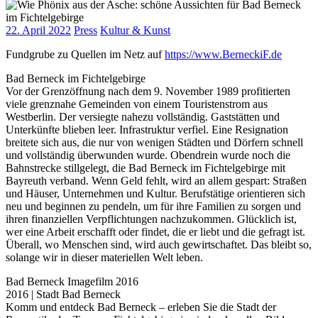
22. April 2022
Press
Kultur & Kunst
Fundgrube zu Quellen im Netz auf
https://www.BerneckiF.de
Bad Berneck im Fichtelgebirge
Vor der Grenzöffnung nach dem 9. November 1989 profitierten
viele grenznahe Gemeinden von einem Touristenstrom aus
Westberlin. Der versiegte nahezu vollständig. Gaststätten und
Unterkünfte blieben leer. Infrastruktur verfiel. Eine Resignation
breitete sich aus, die nur von wenigen Städten und Dörfern schnell
und vollständig überwunden wurde. Obendrein wurde noch die
Bahnstrecke stillgelegt, die Bad Berneck im Fichtelgebirge mit
Bayreuth verband. Wenn Geld fehlt, wird an allem gespart: Straßen
und Häuser, Unternehmen und Kultur. Berufstätige orientieren sich
neu und beginnen zu pendeln, um für ihre Familien zu sorgen und
ihren finanziellen Verpflichtungen nachzukommen. Glücklich ist,
wer eine Arbeit erschafft oder findet, die er liebt und die gefragt ist.
Überall, wo Menschen sind, wird auch gewirtschaftet. Das bleibt so,
solange wir in dieser materiellen Welt leben.
Bad Berneck Imagefilm 2016
2016 | Stadt Bad Berneck
Komm und entdeck Bad Berneck – erleben Sie die Stadt der