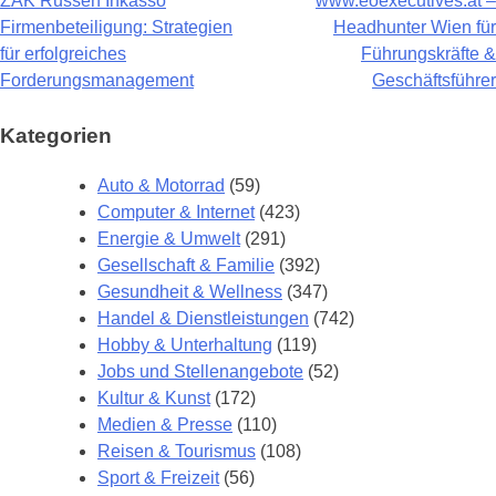
ZAK Russen Inkasso
www.eoexecutives.at –
Beitragsnavigation
Firmenbeteiligung: Strategien
Headhunter Wien für
für erfolgreiches
Führungskräfte &
Forderungsmanagement
Geschäftsführer
Kategorien
Auto & Motorrad
(59)
Computer & Internet
(423)
Energie & Umwelt
(291)
Gesellschaft & Familie
(392)
Gesundheit & Wellness
(347)
Handel & Dienstleistungen
(742)
Hobby & Unterhaltung
(119)
Jobs und Stellenangebote
(52)
Kultur & Kunst
(172)
Medien & Presse
(110)
Reisen & Tourismus
(108)
Sport & Freizeit
(56)