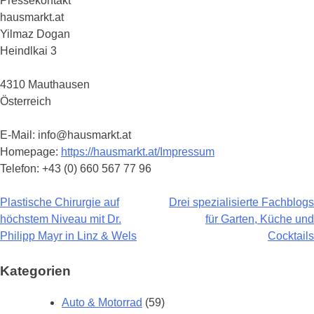
Pressekontakt
hausmarkt.at
Yilmaz Dogan
Heindlkai 3
4310 Mauthausen
Österreich
E-Mail: info@hausmarkt.at
Homepage:
https://hausmarkt.at/Impressum
Telefon: +43 (0) 660 567 77 96
Plastische Chirurgie auf
Drei spezialisierte Fachblogs
Beitragsnavigation
höchstem Niveau mit Dr.
für Garten, Küche und
Philipp Mayr in Linz & Wels
Cocktails
Kategorien
Auto & Motorrad
(59)