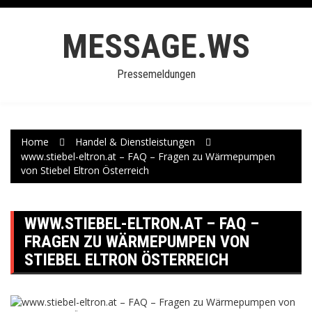
Skip
to
MESSAGE.WS
content
Pressemeldungen
Home
Handel & Dienstleistungen
www.stiebel-eltron.at – FAQ – Fragen zu Wärmepumpen
von Stiebel Eltron Österreich
WWW.STIEBEL-ELTRON.AT – FAQ –
FRAGEN ZU WÄRMEPUMPEN VON
STIEBEL ELTRON ÖSTERREICH