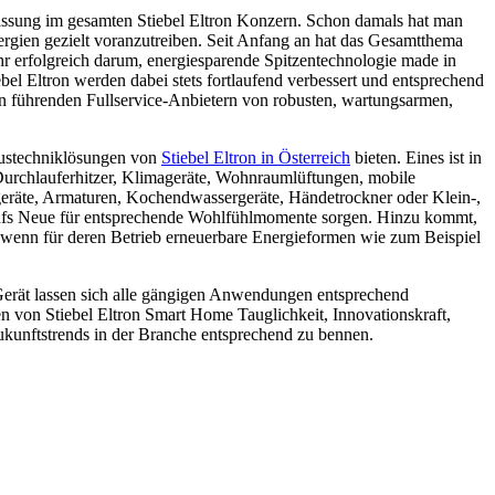
rlassung im gesamten Stiebel Eltron Konzern. Schon damals hat man
ergien gezielt voranzutreiben. Seit Anfang an hat das Gesamtthema
ehr erfolgreich darum, energiesparende Spitzentechnologie made in
el Eltron werden dabei stets fortlaufend verbessert und entsprechend
n führenden Fullservice-Anbietern von robusten, wartungsarmen,
austechniklösungen von
Stiebel Eltron in Österreich
bieten. Eines ist in
rchlauferhitzer, Klimageräte, Wohnraumlüftungen, mobile
räte, Armaturen, Kochendwassergeräte, Händetrockner oder Klein-,
r aufs Neue für entsprechende Wohlfühlmomente sorgen. Hinzu kommt,
wenn für deren Betrieb erneuerbare Energieformen wie zum Beispiel
u Gerät lassen sich alle gängigen Anwendungen entsprechend
n von Stiebel Eltron Smart Home Tauglichkeit, Innovationskraft,
ukunftstrends in der Branche entsprechend zu bennen.