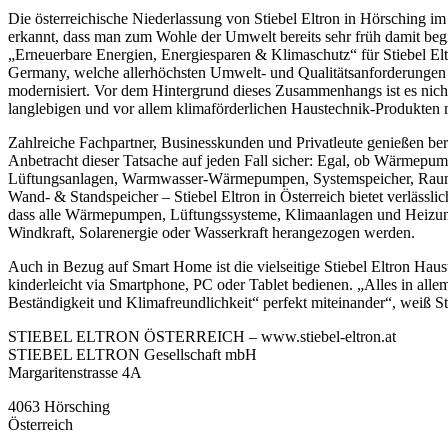
Die österreichische Niederlassung von Stiebel Eltron in Hörsching i
erkannt, dass man zum Wohle der Umwelt bereits sehr früh damit begi
„Erneuerbare Energien, Energiesparen & Klimaschutz“ für Stiebel Eltr
Germany, welche allerhöchsten Umwelt- und Qualitätsanforderungen ge
modernisiert. Vor dem Hintergrund dieses Zusammenhangs ist es nich
langlebigen und vor allem klimaförderlichen Haustechnik-Produkten m
Zahlreiche Fachpartner, Businesskunden und Privatleute genießen b
Anbetracht dieser Tatsache auf jeden Fall sicher: Egal, ob Wärme
Lüftungsanlagen, Warmwasser-Wärmepumpen, Systemspeicher, Raumhe
Wand- & Standspeicher – Stiebel Eltron in Österreich bietet verläs
dass alle Wärmepumpen, Lüftungssysteme, Klimaanlagen und Heizung
Windkraft, Solarenergie oder Wasserkraft herangezogen werden.
Auch in Bezug auf Smart Home ist die vielseitige Stiebel Eltron Hau
kinderleicht via Smartphone, PC oder Tablet bedienen. „Alles in al
Beständigkeit und Klimafreundlichkeit“ perfekt miteinander“, weiß S
STIEBEL ELTRON ÖSTERREICH – www.stiebel-eltron.at
STIEBEL ELTRON Gesellschaft mbH
Margaritenstrasse 4A
4063 Hörsching
Österreich