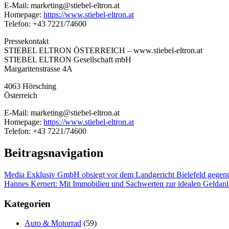
E-Mail: marketing@stiebel-eltron.at
Homepage:
https://www.stiebel-eltron.at
Telefon: +43 7221/74600
Pressekontakt
STIEBEL ELTRON ÖSTERREICH – www.stiebel-eltron.at
STIEBEL ELTRON Gesellschaft mbH
Margaritenstrasse 4A
4063 Hörsching
Österreich
E-Mail: marketing@stiebel-eltron.at
Homepage:
https://www.stiebel-eltron.at
Telefon: +43 7221/74600
Beitragsnavigation
Media Exklusiv GmbH obsiegt vor dem Landgericht Bielefeld gegenü
Hannes Kernert: Mit Immobilien und Sachwerten zur idealen Geldan
Kategorien
Auto & Motorrad
(59)