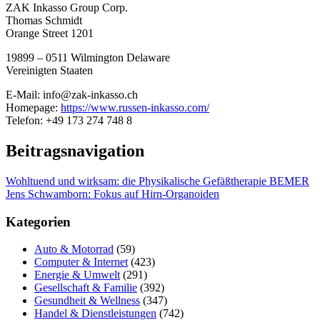
ZAK Inkasso Group Corp.
Thomas Schmidt
Orange Street 1201
19899 – 0511 Wilmington Delaware
Vereinigten Staaten
E-Mail: info@zak-inkasso.ch
Homepage:
https://www.russen-inkasso.com/
Telefon: +49 173 274 748 8
Beitragsnavigation
Wohltuend und wirksam: die Physikalische Gefäßtherapie BEMER
Jens Schwamborn: Fokus auf Hirn-Organoiden
Kategorien
Auto & Motorrad
(59)
Computer & Internet
(423)
Energie & Umwelt
(291)
Gesellschaft & Familie
(392)
Gesundheit & Wellness
(347)
Handel & Dienstleistungen
(742)