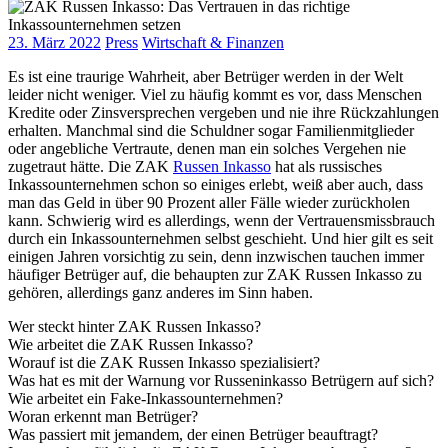
23. März 2022
Press
Wirtschaft & Finanzen
Es ist eine traurige Wahrheit, aber Betrüger werden in der Welt
leider nicht weniger. Viel zu häufig kommt es vor, dass Menschen
Kredite oder Zinsversprechen vergeben und nie ihre Rückzahlungen
erhalten. Manchmal sind die Schuldner sogar Familienmitglieder
oder angebliche Vertraute, denen man ein solches Vergehen nie
zugetraut hätte. Die ZAK
Russen Inkasso
hat als russisches
Inkassounternehmen schon so einiges erlebt, weiß aber auch, dass
man das Geld in über 90 Prozent aller Fälle wieder zurückholen
kann. Schwierig wird es allerdings, wenn der Vertrauensmissbrauch
durch ein Inkassounternehmen selbst geschieht. Und hier gilt es seit
einigen Jahren vorsichtig zu sein, denn inzwischen tauchen immer
häufiger Betrüger auf, die behaupten zur ZAK Russen Inkasso zu
gehören, allerdings ganz anderes im Sinn haben.
Wer steckt hinter ZAK Russen Inkasso?
Wie arbeitet die ZAK Russen Inkasso?
Worauf ist die ZAK Russen Inkasso spezialisiert?
Was hat es mit der Warnung vor Russeninkasso Betrügern auf sich?
Wie arbeitet ein Fake-Inkassounternehmen?
Woran erkennt man Betrüger?
Was passiert mit jemandem, der einen Betrüger beauftragt?