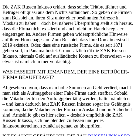
Die ZAK Russen Inkasso erklärt, dass solche Trittbrettfahrer und
Betrüger oft quasi aus dem Nichts auftauchen. So geben die Firmen
zum Beispiel an, ihren Sitz unter einer bestimmten Adresse in
Moskau zu haben – doch bei näherer Überprüfung stellt sich heraus,
dass die Firma nicht existiert und auch nicht im Handelsregister
eingetragen ist. Andere Firmen geben widersprüchliche Hinweise
auf ihren Homepages an. Zum Beispiel, dass ihre Domain erst seit
2019 existiert. Oder, dass eine russische Firma, die es seit 1871
geben soll, in Panama hostet. Grundsätzlich rät die ZAK Russen
Inkasso, niemals Geld auf ausländische Konten zu überweisen – so
etwas ist nämlich immer verdächtig.
WAS PASSIERT MIT JEMANDEM, DER EINE BETRÜGER-
FIRMA BEAUFTRAGT?
Abgesehen davon, dass man hohe Summen an Geld verliert, macht
man sich als Auftraggeber einer Fake-Firma auch strafbar. Sobald
die Mitarbeiter für den Auftraggeber tätig werden, haftet nämlich er
– und kann dadurch laut ZAK Russen Inkasso sogar ins Gefängnis
kommen, da die Mitarbeiter der Firma im Ausland und in Sicherheit
sind. Amtshilfe gibt es hier selten – deshalb empfiehlt die ZAK
Russen Inkasso, sich nie blenden zu lassen und jedes
Inkassounternehmen zunächst genau zu überprüfen.