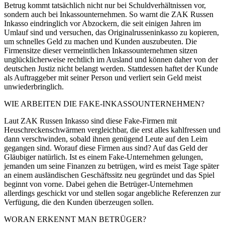
Betrug kommt tatsächlich nicht nur bei Schuldverhältnissen vor,
sondern auch bei Inkassounternehmen. So warnt die ZAK Russen
Inkasso eindringlich vor Abzockern, die seit einigen Jahren im
Umlauf sind und versuchen, das Originalrusseninkasso zu kopieren,
um schnelles Geld zu machen und Kunden auszubeuten. Die
Firmensitze dieser vermeintlichen Inkassounternehmen sitzen
unglücklicherweise rechtlich im Ausland und können daher von der
deutschen Justiz nicht belangt werden. Stattdessen haftet der Kunde
als Auftraggeber mit seiner Person und verliert sein Geld meist
unwiederbringlich.
WIE ARBEITEN DIE FAKE-INKASSOUNTERNEHMEN?
Laut ZAK Russen Inkasso sind diese Fake-Firmen mit
Heuschreckenschwärmen vergleichbar, die erst alles kahlfressen und
dann verschwinden, sobald ihnen genügend Leute auf den Leim
gegangen sind. Worauf diese Firmen aus sind? Auf das Geld der
Gläubiger natürlich. Ist es einem Fake-Unternehmen gelungen,
jemanden um seine Finanzen zu betrügen, wird es meist Tage später
an einem ausländischen Geschäftssitz neu gegründet und das Spiel
beginnt von vorne. Dabei gehen die Betrüger-Unternehmen
allerdings geschickt vor und stellen sogar angebliche Referenzen zur
Verfügung, die den Kunden überzeugen sollen.
WORAN ERKENNT MAN BETRÜGER?