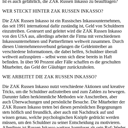
Ist es auch gefährlich, die ZAK Russen Inkasso zu beauftragen?
WER STECKT HINTER ZAK RUSSEN INKASSO?
Die ZAK Russen Inkasso ist ein Russisches Inkassounternehmen,
das seit 1991 international dafür zuständig ist, Geld von Schuldnern
einzutreiben. Gesteuert und geleitet wird die ZAK Russen Inkasso
von den USA aus, allerdings arbeitet die Firma mit verschiedenen
Inkassounternehmen und Partnerfirmen weltweit zusammen. Durch
diesen Unternehmensverbund gelangen die Geldeintreiber an
verschiedene Informationen, die dabei helfen, Schuldner überall
weltweit aufzuspüren – selbst wenn sich diese bereits in Haft
befinden. In über 90 Prozent aller Fälle schaffen es die geschulten
Mitarbeiter, das Geld der Gläubiger zurückzuholen.
WIE ARBEITET DIE ZAK RUSSEN INKASSO?
Die ZAK Russen Inkasso nutzt verschiedene Aktionen und kreative
Tricks, um die Schuldner aufzutreiben und zum Zahlen zu bewegen.
Darunter fallen herkömmliche Methoden wie Anschreiben, aber
auch Überwachungen und persönliche Besuche. Die Mitarbeiter der
ZAK Russen Inkasso treten bei diesen persönlichen Begegnungen
stets höflich und freundlich, aber auch mit Nachdruck auf und
wissen genau, welche psychologischen Knöpfe gedrückt werden
müssen, um den Schuldner zu seiner Entscheidung zu motivieren.
Allerdings ist Russen Inkasso weitaus harmloser als sein Ruf: Weder