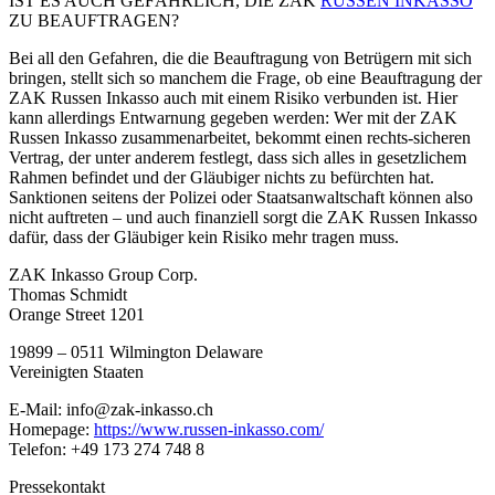
IST ES AUCH GEFÄHRLICH, DIE ZAK
RUSSEN INKASSO
ZU BEAUFTRAGEN?
Bei all den Gefahren, die die Beauftragung von Betrügern mit sich
bringen, stellt sich so manchem die Frage, ob eine Beauftragung der
ZAK Russen Inkasso auch mit einem Risiko verbunden ist. Hier
kann allerdings Entwarnung gegeben werden: Wer mit der ZAK
Russen Inkasso zusammenarbeitet, bekommt einen rechts-sicheren
Vertrag, der unter anderem festlegt, dass sich alles in gesetzlichem
Rahmen befindet und der Gläubiger nichts zu befürchten hat.
Sanktionen seitens der Polizei oder Staatsanwaltschaft können also
nicht auftreten – und auch finanziell sorgt die ZAK Russen Inkasso
dafür, dass der Gläubiger kein Risiko mehr tragen muss.
ZAK Inkasso Group Corp.
Thomas Schmidt
Orange Street 1201
19899 – 0511 Wilmington Delaware
Vereinigten Staaten
E-Mail: info@zak-inkasso.ch
Homepage:
https://www.russen-inkasso.com/
Telefon: +49 173 274 748 8
Pressekontakt