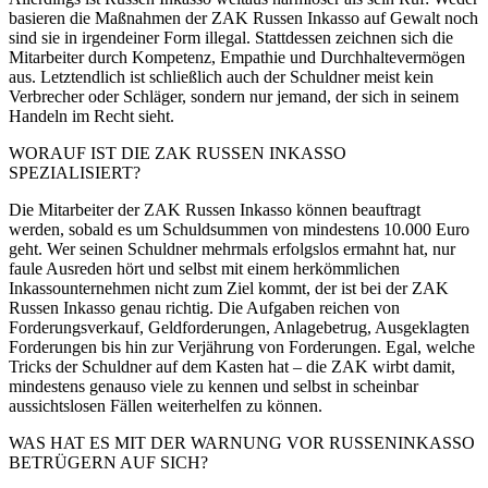
basieren die Maßnahmen der ZAK Russen Inkasso auf Gewalt noch
sind sie in irgendeiner Form illegal. Stattdessen zeichnen sich die
Mitarbeiter durch Kompetenz, Empathie und Durchhaltevermögen
aus. Letztendlich ist schließlich auch der Schuldner meist kein
Verbrecher oder Schläger, sondern nur jemand, der sich in seinem
Handeln im Recht sieht.
WORAUF IST DIE ZAK RUSSEN INKASSO
SPEZIALISIERT?
Die Mitarbeiter der ZAK Russen Inkasso können beauftragt
werden, sobald es um Schuldsummen von mindestens 10.000 Euro
geht. Wer seinen Schuldner mehrmals erfolgslos ermahnt hat, nur
faule Ausreden hört und selbst mit einem herkömmlichen
Inkassounternehmen nicht zum Ziel kommt, der ist bei der ZAK
Russen Inkasso genau richtig. Die Aufgaben reichen von
Forderungsverkauf, Geldforderungen, Anlagebetrug, Ausgeklagten
Forderungen bis hin zur Verjährung von Forderungen. Egal, welche
Tricks der Schuldner auf dem Kasten hat – die ZAK wirbt damit,
mindestens genauso viele zu kennen und selbst in scheinbar
aussichtslosen Fällen weiterhelfen zu können.
WAS HAT ES MIT DER WARNUNG VOR RUSSENINKASSO
BETRÜGERN AUF SICH?