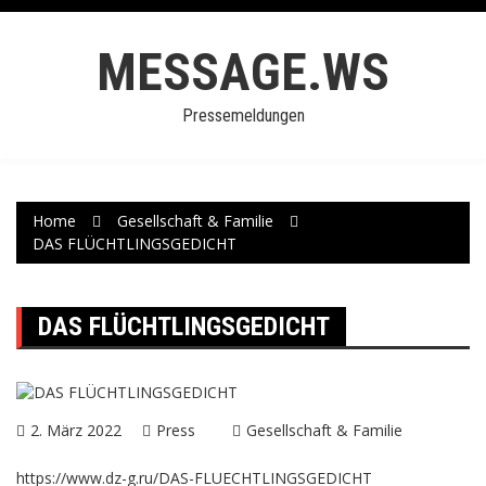
Skip
to
MESSAGE.WS
content
Pressemeldungen
Home
Gesellschaft & Familie
DAS FLÜCHTLINGSGEDICHT
DAS FLÜCHTLINGSGEDICHT
2. März 2022
Press
Gesellschaft & Familie
https://www.dz-g.ru/DAS-FLUECHTLINGSGEDICHT