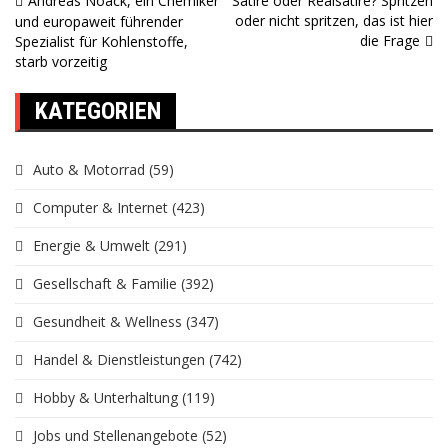
Andreas Noack, ein Chemiker
Satire oder Realsatire? Spritzen
Beitragsnavigation
oder nicht spritzen, das ist hier
und europaweit führender
die Frage
Spezialist für Kohlenstoffe,
starb vorzeitig
KATEGORIEN
Auto & Motorrad
(59)
Computer & Internet
(423)
Energie & Umwelt
(291)
Gesellschaft & Familie
(392)
Gesundheit & Wellness
(347)
Handel & Dienstleistungen
(742)
Hobby & Unterhaltung
(119)
Jobs und Stellenangebote
(52)