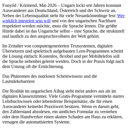
Fonyód / Körmend, Mai 2026 – Ungarn lockt seit Jahren konstant
Auswanderer aus Deutschland, Österreich und der Schweiz an.
Neben der Lebensqualität steht für viele Neuankömmlinge fest:
Wer
wirklich integriert sein will
und von den ungarischen Nachbarn
respektiert werden möchte, muss die Sprache lernen. Die größte
Hürde dabei ist das Ungarische selbst – eine Sprache, die strukturell
und lautlich zu den anspruchsvollsten der Welt gehört.
Im Zeitalter von computergenerierten Textsystemen, digitalen
Übersetzern und spielerisch aufgebauten Lern-Programmen scheint
die Lösung einfach: Kostenlos, flexibel und per Mobiltelefon soll
die Sprache nebenbei gelernt werden. Doch in der Praxis folgt nach
dem Umzug oft die Ernüchterung.
Das Phänomen des nutzlosen Scheinwissens und die
Lautstärkebarriere
Die Realität im ungarischen Alltag sieht meist anders aus als im
digitalen Klassenzimmer. Viele Gratis-Programme vermitteln starres
Lehrbuchwissen oder lebensferne Beispielsätze, die für einen
Auswanderer keinerlei Praxiswert besitzen. Wenn es darum geht,
den Zählerstand abzulesen, ein amtliches Formular zu verstehen
oder dem Handwerker einen akuten Schaden am Haus zu erklären,
versagen die automatisierten Systeme.