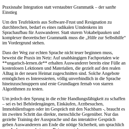
Praxisnahe Integration statt verstaubter Grammatik – der sanfte
Einstieg
Um den Teufelskreis aus Software-Frust und Resignation zu
durchbrechen, bedarf es eines radikalen Umdenkens im
Sprachaufbau für Auswanderer. Statt sturem Vokabelpauken und
komplexer theoretischer Grammatik muss die „Hilfe zur Selbsthilfe“
im Vordergrund stehen.
Dass der Weg zur echten Sprache nicht teuer beginnen muss,
beweist die Praxis im Netz: Auf unabhängigen Fachportalen wie
**ungarisch-lernen.de** erhalten Auswanderer bereits eine Fülle an
kostenlosen Lektionen und Materialien, die gezielt auf den realen
Alltag in der neuen Heimat zugeschnitten sind. Solche Angebote
ermöglichen es Interessierten, völlig unverbindlich in die Sprache
hineinzuschnuppern und erste Grundlagen fernab von starren
Algorithmen zu testen.
Um jedoch den Sprung in die echte Handlungsfähigkeit zu schaffen
– sei es bei Behördengängen, Einkäufen, Arztbesuchen,
Immobilienfragen oder im Gespräch mit den Nachbarn -, braucht es
im zweiten Schritt das direkte, menschliche Gegenüber. Nur das
gezielte Training der Aussprache und das interaktive Gespräch
geben Auswanderern am Ende die nötige Sicherheit, um sprachlich