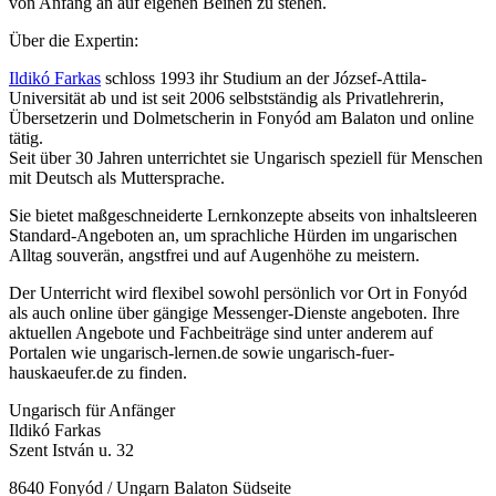
von Anfang an auf eigenen Beinen zu stehen.
Über die Expertin:
Ildikó Farkas
schloss 1993 ihr Studium an der József-Attila-
Universität ab und ist seit 2006 selbstständig als Privatlehrerin,
Übersetzerin und Dolmetscherin in Fonyód am Balaton und online
tätig.
Seit über 30 Jahren unterrichtet sie Ungarisch speziell für Menschen
mit Deutsch als Muttersprache.
Sie bietet maßgeschneiderte Lernkonzepte abseits von inhaltsleeren
Standard-Angeboten an, um sprachliche Hürden im ungarischen
Alltag souverän, angstfrei und auf Augenhöhe zu meistern.
Der Unterricht wird flexibel sowohl persönlich vor Ort in Fonyód
als auch online über gängige Messenger-Dienste angeboten. Ihre
aktuellen Angebote und Fachbeiträge sind unter anderem auf
Portalen wie ungarisch-lernen.de sowie ungarisch-fuer-
hauskaeufer.de zu finden.
Ungarisch für Anfänger
Ildikó Farkas
Szent István u. 32
8640 Fonyód / Ungarn Balaton Südseite