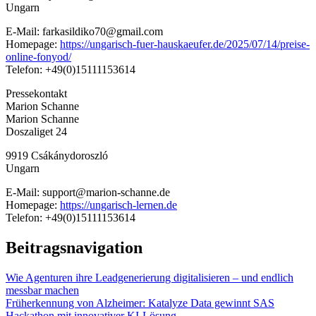
Ungarn
E-Mail: farkasildiko70@gmail.com
Homepage:
https://ungarisch-fuer-hauskaeufer.de/2025/07/14/preise-
online-fonyod/
Telefon: +49(0)15111153614
Pressekontakt
Marion Schanne
Marion Schanne
Doszaliget 24
9919 Csákánydoroszló
Ungarn
E-Mail: support@marion-schanne.de
Homepage:
https://ungarisch-lernen.de
Telefon: +49(0)15111153614
Beitragsnavigation
Wie Agenturen ihre Leadgenerierung digitalisieren – und endlich
messbar machen
Früherkennung von Alzheimer: Katalyze Data gewinnt SAS
Hackathon mit innovativer KI-Lösung