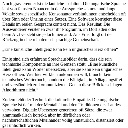
Noch gravierender ist die lautliche Isolation. Die ungarische Sprache
lebt von feinsten Nuancen in der Aussprache – kurze und lange
Vokale sowie spezifische Konsonantenverbindungen entscheiden oft
über Sinn oder Unsinn eines Satzes. Eine Software korrigiert diese
Details im realen Gesprächskontext nicht. Das Resultat: Die
Auswanderer verstehen zwar ihr Programm, im Dorfladen oder
beim Arzt versteht sie jedoch niemand. Aus Frust folgt oft der
Rückzug in eine rein deutschsprachige Gemeinschaft.
„Eine künstliche Intelligenz kann kein ungarisches Herz öffnen“
Einig sind sich erfahrene Sprachausbilder darin, dass die rein
technische Komponente an ihre Grenzen stößt: „Eine künstliche
Intelligenz kann Wörter übersetzen, aber sie kann kein ungarisches
Herz öffnen. Wer hier wirklich ankommen will, braucht kein
technisches Wörterbuch, sondern die Fähigkeit, im Alltag angstfrei
und verständlich zu kommunizieren. Genau diese Brücke schlagen
Algorithmen nicht.“
Zudem fehlt der Technik die kulturelle Empathie. Die ungarische
Sprache ist tief mit der Mentalität und den Traditionen des Landes
verwoben. Digitale Übersetzer generieren oft Sätze, die zwar
grammatikalisch korrekt, aber im dörflichen oder
nachbarschaftlichen Miteinander völlig unnatürlich, distanziert oder
gar unhöflich wirken.