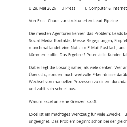
28. Mai 2026
Press
Computer & Internet
Von Excel-Chaos zur strukturierten Lead-Pipeline
Die meisten Agenturen kennen das Problem: Leads k
Social-Media-Kontakte, Messe-Begegnungen, Empfehlun
manchmal landet eine Notiz im E-Mail-Postfach, und o
kümmern sollte. Das Ergebnis? Potenzielle Kunden fal
Dabei liegt die Lösung näher, als viele denken. Wer a
Übersicht, sondern auch wertvolle Erkenntnisse darü
Wechsel von manuellen Prozessen zu einem durchdacht
und zahlt sich schnell aus.
Warum Excel an seine Grenzen stößt
Excel ist ein mächtiges Werkzeug für viele Zwecke. Fü
ungeeignet. Das Problem beginnt schon bei der gleic