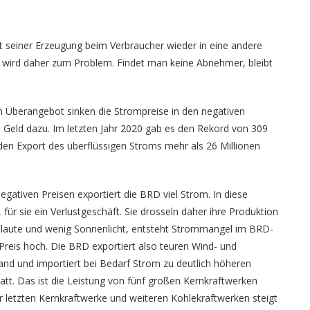
t seiner Erzeugung beim Verbraucher wieder in eine andere
ird daher zum Problem. Findet man keine Abnehmer, bleibt
em Überangebot sinken die Strompreise in den negativen
eld dazu. Im letzten Jahr 2020 gab es den Rekord von 309
den Export des überflüssigen Stroms mehr als 26 Millionen
ativen Preisen exportiert die BRD viel Strom. In diese
ür sie ein Verlustgeschäft. Sie drosseln daher ihre Produktion
 Flaute und wenig Sonnenlicht, entsteht Strommangel im BRD-
 Preis hoch. Die BRD exportiert also teuren Wind- und
and und importiert bei Bedarf Strom zu deutlich höheren
tt. Das ist die Leistung von fünf großen Kernkraftwerken
r letzten Kernkraftwerke und weiteren Kohlekraftwerken steigt