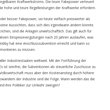
 regelbaren Kraftwerkstroms. Die teure Fakepower verteuert
e hohe und teure Regelleistungen der Kraftwerke erfordern.
er besser Fakepower, sei heute vielfach preiswerter als
 keine Aussichten, dass sich dies irgendwann ändern könnte.
chen, sind die Anlagen unwirtschaftlich. Das gilt auch für
rativen Einspeisevergütungen nach 20 Jahren auslaufen, was
dlobby hat eine Anschlusssubvention erreicht und kann so
 demontieren zu müssen.
ler Industriestaaten weltweit. Mit der Fortführung der
s ist sinnfrei, die Subventionen als steuerliche Zuschüsse zu
ie Volkswirtschaft muss aber den Kostenanstieg durch höhere
 Abwandern der Industrie sind die Folge. Wann werden das die
nd ihre Politiker zur Umkehr zwingen?