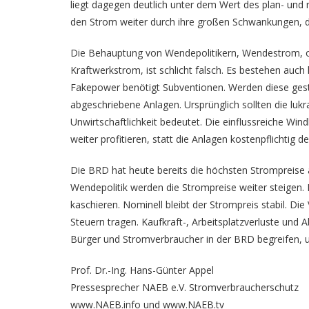
liegt dagegen deutlich unter dem Wert des plan- und
den Strom weiter durch ihre großen Schwankungen, di
Die Behauptung von Wendepolitikern, Wendestrom, od
Kraftwerkstrom, ist schlicht falsch. Es bestehen auch
Fakepower benötigt Subventionen. Werden diese gestri
abgeschriebene Anlagen. Ursprünglich sollten die luk
Unwirtschaftlichkeit bedeutet. Die einflussreiche Win
weiter profitieren, statt die Anlagen kostenpflichtig
Die BRD hat heute bereits die höchsten Strompreise al
Wendepolitik werden die Strompreise weiter steigen. E
kaschieren. Nominell bleibt der Strompreis stabil. D
Steuern tragen. Kaufkraft-, Arbeitsplatzverluste und
Bürger und Stromverbraucher in der BRD begreifen, u
Prof. Dr.-Ing. Hans-Günter Appel
Pressesprecher NAEB e.V. Stromverbraucherschutz
www.NAEB.info
und www.NAEB.tv