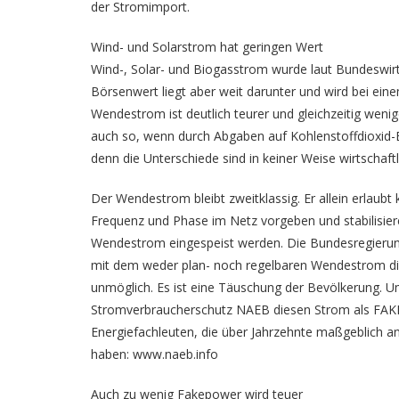
der Stromimport.
Wind- und Solarstrom hat geringen Wert
Wind-, Solar- und Biogasstrom wurde laut Bundeswirt
Börsenwert liegt aber weit darunter und wird bei ei
Wendestrom ist deutlich teurer und gleichzeitig wenig
auch so, wenn durch Abgaben auf Kohlenstoffdioxid-
denn die Unterschiede sind in keiner Weise wirtschaftl
Der Wendestrom bleibt zweitklassig. Er allein erlaub
Frequenz und Phase im Netz vorgeben und stabilisiere
Wendestrom eingespeist werden. Die Bundesregierun
mit dem weder plan- noch regelbaren Wendestrom die
unmöglich. Es ist eine Täuschung der Bevölkerung. U
Stromverbraucherschutz NAEB diesen Strom als FAKE
Energiefachleuten, die über Jahrzehnte maßgeblich a
haben: www.naeb.info
Auch zu wenig Fakepower wird teuer