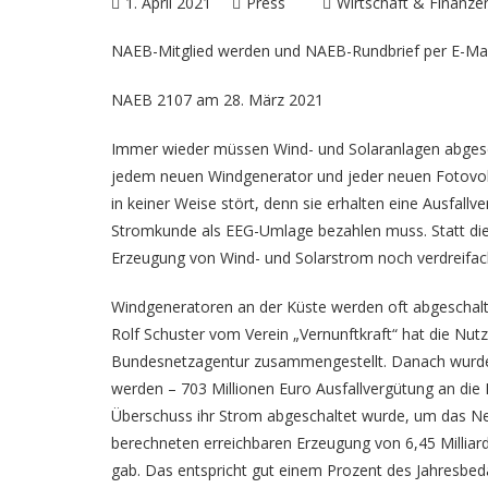
1. April 2021
Press
Wirtschaft & Finanze
NAEB-Mitglied werden und NAEB-Rundbrief per E-Ma
NAEB 2107 am 28. März 2021
Immer wieder müssen Wind- und Solaranlagen abgescha
jedem neuen Windgenerator und jeder neuen Fotovolt
in keiner Weise stört, denn sie erhalten eine Ausfallv
Stromkunde als EEG-Umlage bezahlen muss. Statt die
Erzeugung von Wind- und Solarstrom noch verdreifach
Windgeneratoren an der Küste werden oft abgeschal
Rolf Schuster vom Verein „Vernunftkraft“ hat die N
Bundesnetzagentur zusammengestellt. Danach wurden
werden – 703 Millionen Euro Ausfallvergütung an die 
Überschuss ihr Strom abgeschaltet wurde, um das Netz
berechneten erreichbaren Erzeugung von 6,45 Milliard
gab. Das entspricht gut einem Prozent des Jahresbeda