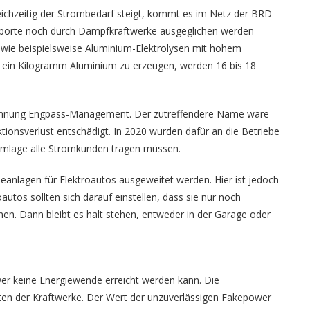
ichzeitig der Strombedarf steigt, kommt es im Netz der BRD
porte noch durch Dampfkraftwerke ausgeglichen werden
, wie beispielsweise Aluminium-Elektrolysen mit hohem
m ein Kilogramm Aluminium zu erzeugen, werden 16 bis 18
eichnung Engpass-Management. Der zutreffendere Name wäre
ionsverlust entschädigt. In 2020 wurden dafür an die Betriebe
G-Umlage alle Stromkunden tragen müssen.
anlagen für Elektroautos ausgeweitet werden. Hier ist jedoch
utos sollten sich darauf einstellen, dass sie nur noch
nen. Dann bleibt es halt stehen, entweder in der Garage oder
wer keine Energiewende erreicht werden kann. Die
ten der Kraftwerke. Der Wert der unzuverlässigen Fakepower