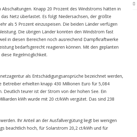
en Abschaltungen. Knapp 20 Prozent des Windstroms hätten in
das Netz überlastet. Es folgt Niedersachsen, der größte
hr als 5 Prozent einzuspeisen. Die beiden Länder verfügen
omleistung. Die übrigen Länder konnten den Windstrom fast
, weil in diesen Bereichen noch ausreichend Dampfkraftwerke
eistung bedarfsgerecht reagieren können. Mit den geplanten
 diese Regelmöglichkeit.
snetzagentur als Entschädigungsansprüche bezeichnet werden,
 Betreiber erhielten knapp 430 Millionen Euro für 5,084
 Deutlich teurer ist der Strom von der hohen See. Ein
illiarden kWh wurde mit 20 ct/kWh vergütet. Das sind 238
rden. Ihr Anteil an der Ausfallvergütung liegt bei wenigen
ngs beachtlich hoch, für Solarstrom 20,2 ct/kWh und für