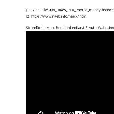
[1] Bildquelle: 408_HiRes_PLR_Photos_money-finance-
[2] https://www.naeb.info/naeb7.htm
Stromlücke: Marc Bernhard entlarvt E-Auto-Wahnsinn