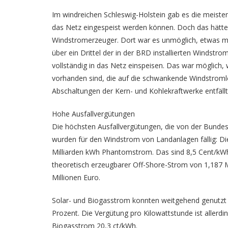
Im windreichen Schleswig-Holstein gab es die meist
das Netz eingespeist werden können. Doch das hätte 
Windstromerzeuger. Dort war es unmöglich, etwas me
über ein Drittel der in der BRD installierten Windstr
vollständig in das Netz einspeisen. Das war möglich
vorhanden sind, die auf die schwankende Windstroml
Abschaltungen der Kern- und Kohlekraftwerke entfällt
Hohe Ausfallvergütungen
Die höchsten Ausfallvergütungen, die von der Bunde
wurden für den Windstrom von Landanlagen fällig: Die
Milliarden kWh Phantomstrom. Das sind 8,5 Cent/kWh.
theoretisch erzeugbarer Off-Shore-Strom von 1,187 M
Millionen Euro.
Solar- und Biogasstrom konnten weitgehend genutzt we
Prozent. Die Vergütung pro Kilowattstunde ist allerdi
Biogasstrom 20,3 ct/kWh.