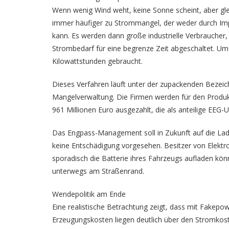
Wenn wenig Wind weht, keine Sonne scheint, aber gle
immer häufiger zu Strommangel, der weder durch Im
kann. Es werden dann große industrielle Verbraucher
Strombedarf für eine begrenze Zeit abgeschaltet. U
Kilowattstunden gebraucht.
Dieses Verfahren läuft unter der zupackenden Bez
Mangelverwaltung. Die Firmen werden für den Produkt
961 Millionen Euro ausgezahlt, die als anteilige EE
Das Engpass-Management soll in Zukunft auf die Lade
keine Entschädigung vorgesehen. Besitzer von Elektroa
sporadisch die Batterie ihres Fahrzeugs aufladen kön
unterwegs am Straßenrand.
Wendepolitik am Ende
Eine realistische Betrachtung zeigt, dass mit Fakepo
Erzeugungskosten liegen deutlich über den Stromkos