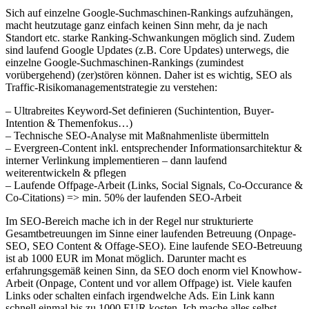
Sich auf einzelne Google-Suchmaschinen-Rankings aufzuhängen,
macht heutzutage ganz einfach keinen Sinn mehr, da je nach
Standort etc. starke Ranking-Schwankungen möglich sind. Zudem
sind laufend Google Updates (z.B. Core Updates) unterwegs, die
einzelne Google-Suchmaschinen-Rankings (zumindest
vorübergehend) (zer)stören können. Daher ist es wichtig, SEO als
Traffic-Risikomanagementstrategie zu verstehen:
– Ultrabreites Keyword-Set definieren (Suchintention, Buyer-
Intention & Themenfokus…)
– Technische SEO-Analyse mit Maßnahmenliste übermitteln
– Evergreen-Content inkl. entsprechender Informationsarchitektur &
interner Verlinkung implementieren – dann laufend
weiterentwickeln & pflegen
– Laufende Offpage-Arbeit (Links, Social Signals, Co-Occurance &
Co-Citations) => min. 50% der laufenden SEO-Arbeit
Im SEO-Bereich mache ich in der Regel nur strukturierte
Gesamtbetreuungen im Sinne einer laufenden Betreuung (Onpage-
SEO, SEO Content & Offage-SEO). Eine laufende SEO-Betreuung
ist ab 1000 EUR im Monat möglich. Darunter macht es
erfahrungsgemäß keinen Sinn, da SEO doch enorm viel Knowhow-
Arbeit (Onpage, Content und vor allem Offpage) ist. Viele kaufen
Links oder schalten einfach irgendwelche Ads. Ein Link kann
schnell einmal bis zu 1000 EUR kosten. Ich mache alles selbst,