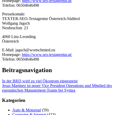
Homepage:
https://www.seo-textagentur.at/
Telefon: 06504646498
Pressekontakt
TEXTER-SEO-Textagentur Österreich-Südtirol
Wolfgang Jagsch
Neubruchstr. 23
4060 Linz-Leonding
Österreich
E-Mail: jagsch@wortschmied.eu
Homepage:
https://www.seo-textagentur.at/
Telefon: 06504646498
Beitragsnavigation
In der BRD wird zu viel Ökostrom eingespeist
Jesus Martinez ist neuer Vice President Operations und Mitglied des
europäischen Management-Teams bei Syntax
Kategorien
Auto & Motorrad
(59)
Computer & Internet
(423)