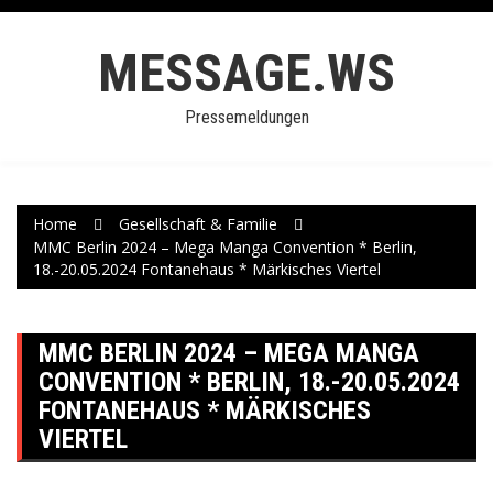
Skip
to
MESSAGE.WS
content
Pressemeldungen
Home
Gesellschaft & Familie
MMC Berlin 2024 – Mega Manga Convention * Berlin,
18.-20.05.2024 Fontanehaus * Märkisches Viertel
MMC BERLIN 2024 – MEGA MANGA
CONVENTION * BERLIN, 18.-20.05.2024
FONTANEHAUS * MÄRKISCHES
VIERTEL