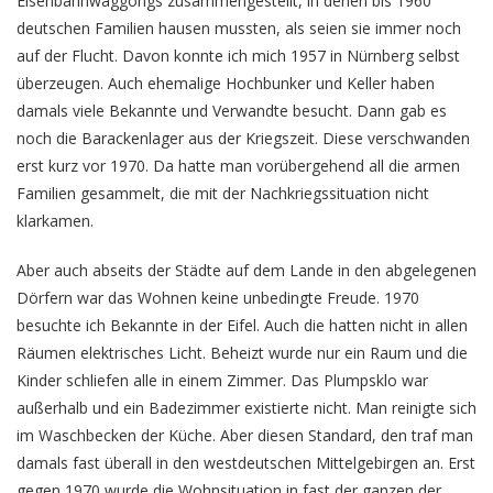
Eisenbahnwaggongs zusammengestellt, in denen bis 1960
deutschen Familien hausen mussten, als seien sie immer noch
auf der Flucht. Davon konnte ich mich 1957 in Nürnberg selbst
überzeugen. Auch ehemalige Hochbunker und Keller haben
damals viele Bekannte und Verwandte besucht. Dann gab es
noch die Barackenlager aus der Kriegszeit. Diese verschwanden
erst kurz vor 1970. Da hatte man vorübergehend all die armen
Familien gesammelt, die mit der Nachkriegssituation nicht
klarkamen.
Aber auch abseits der Städte auf dem Lande in den abgelegenen
Dörfern war das Wohnen keine unbedingte Freude. 1970
besuchte ich Bekannte in der Eifel. Auch die hatten nicht in allen
Räumen elektrisches Licht. Beheizt wurde nur ein Raum und die
Kinder schliefen alle in einem Zimmer. Das Plumpsklo war
außerhalb und ein Badezimmer existierte nicht. Man reinigte sich
im Waschbecken der Küche. Aber diesen Standard, den traf man
damals fast überall in den westdeutschen Mittelgebirgen an. Erst
gegen 1970 wurde die Wohnsituation in fast der ganzen der