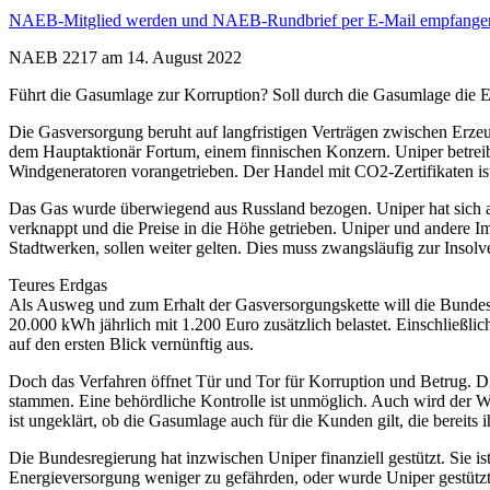
NAEB-Mitglied werden und NAEB-Rundbrief per E-Mail empfange
NAEB 2217 am 14. August 2022
Führt die Gasumlage zur Korruption? Soll durch die Gasumlage die E
Die Gasversorgung beruht auf langfristigen Verträgen zwischen Erze
dem Hauptaktionär Fortum, einem finnischen Konzern. Uniper betrei
Windgeneratoren vorangetrieben. Der Handel mit CO2-Zertifikaten ist
Das Gas wurde überwiegend aus Russland bezogen. Uniper hat sich au
verknappt und die Preise in die Höhe getrieben. Uniper und andere Im
Stadtwerken, sollen weiter gelten. Dies muss zwangsläufig zur Insolv
Teures Erdgas
Als Ausweg und zum Erhalt der Gasversorgungskette will die Bunde
20.000 kWh jährlich mit 1.200 Euro zusätzlich belastet. Einschließli
auf den ersten Blick vernünftig aus.
Doch das Verfahren öffnet Tür und Tor für Korruption und Betrug. Di
stammen. Eine behördliche Kontrolle ist unmöglich. Auch wird der Wet
ist ungeklärt, ob die Gasumlage auch für die Kunden gilt, die bereit
Die Bundesregierung hat inzwischen Uniper finanziell gestützt. Sie 
Energieversorgung weniger zu gefährden, oder wurde Uniper gestütz