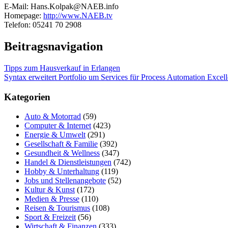
E-Mail: Hans.Kolpak@NAEB.info
Homepage:
http://www.NAEB.tv
Telefon: 05241 70 2908
Beitragsnavigation
Tipps zum Hausverkauf in Erlangen
Syntax erweitert Portfolio um Services für Process Automation Excel
Kategorien
Auto & Motorrad
(59)
Computer & Internet
(423)
Energie & Umwelt
(291)
Gesellschaft & Familie
(392)
Gesundheit & Wellness
(347)
Handel & Dienstleistungen
(742)
Hobby & Unterhaltung
(119)
Jobs und Stellenangebote
(52)
Kultur & Kunst
(172)
Medien & Presse
(110)
Reisen & Tourismus
(108)
Sport & Freizeit
(56)
Wirtschaft & Finanzen
(333)