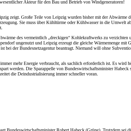
n wesentlicher Akteur für den Bau und Betrieb von Windgeneratoren!
Leipzig zeigt. Große Teile von Leipzig wurden bisher mit der Abwärme
merzeugung. Sie muss über Kühltürme oder Kühlwasser in die Umwelt 
t.
e Abwärme des vermeintlich „dreckigen“ Kohlekraftwerks zu verzichten 
pendorf ungenutzt und Leipzig erzeugt die gleiche Wärmemenge mit G
ist bei der Bundesnetzagentur beantragt. Niemand will ohne Subvention
 immer mehr Energie verbraucht, als sachlich erforderlich ist. Es wir
spart werden. Die Sparappelle von Bundeswirtschaftsminister Habeck si
eitet die Deindustrialisierung immer schneller voran.
n, sagt Bundeswirtschaftsminister Robert Habeck (Grüne). Trotzdem sei