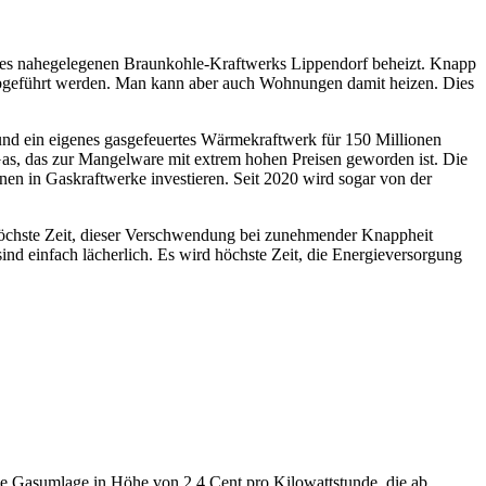
 des nahegelegenen Braunkohle-Kraftwerks Lippendorf beheizt. Knapp
abgeführt werden. Man kann aber auch Wohnungen damit heizen. Dies
und ein eigenes gasgefeuertes Wärmekraftwerk für 150 Millionen
as, das zur Mangelware mit extrem hohen Preisen geworden ist. Die
en in Gaskraftwerke investieren. Seit 2020 wird sogar von der
d höchste Zeit, dieser Verschwendung bei zunehmender Knappheit
nd einfach lächerlich. Es wird höchste Zeit, die Energieversorgung
 die Gasumlage in Höhe von 2,4 Cent pro Kilowattstunde, die ab