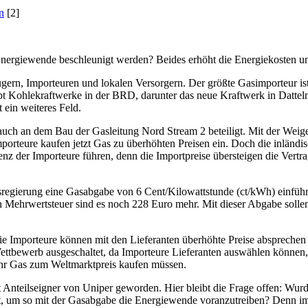
n
[2]
nergiewende beschleunigt werden? Beides erhöht die Energiekosten un
ugern, Importeuren und lokalen Versorgern. Der größte Gasimporteur is
bt Kohlekraftwerke in der BRD, darunter das neue Kraftwerk in Datt
 ein weiteres Feld.
ch an dem Bau der Gasleitung Nord Stream 2 beteiligt. Mit der Weige
porteure kaufen jetzt Gas zu überhöhten Preisen ein. Doch die inländi
enz der Importeure führen, denn die Importpreise übersteigen die Vertr
sregierung eine Gasabgabe von 6 Cent/Kilowattstunde (ct/kWh) einfüh
ch Mehrwertsteuer sind es noch 228 Euro mehr. Mit dieser Abgabe sollen
e Importeure können mit den Lieferanten überhöhte Preise absprechen u
tbewerb ausgeschaltet, da Importeure Lieferanten auswählen können, di
s ihr Gas zum Weltmarktpreis kaufen müssen.
ist Anteilseigner von Uniper geworden. Hier bleibt die Frage offen: Wu
t, um so mit der Gasabgabe die Energiewende voranzutreiben? Denn im