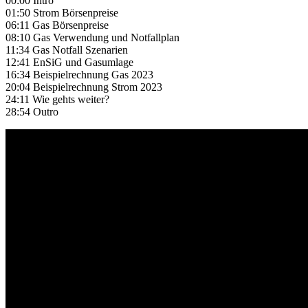
00:00 Intro
01:50 Strom Börsenpreise
06:11 Gas Börsenpreise
08:10 Gas Verwendung und Notfallplan
11:34 Gas Notfall Szenarien
12:41 EnSiG und Gasumlage
16:34 Beispielrechnung Gas 2023
20:04 Beispielrechnung Strom 2023
24:11 Wie gehts weiter?
28:54 Outro