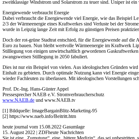
zweitklassige Windstrom und Solarstrom zu teuer sind. Uniper ist ei
Energiewende verbraucht Energie
Dabei verbraucht die Energiewende viel Energie, wie das Beispiel 
2/3 der Wärmeenergie eines Kraftwerkes sind Verluste bei der Stro
wurde in Leipzig lange Zeit mit Erfolg zu günstigen Preisen praktizier
Doch der rot-grüne Stadtrat entschied, für die Energiewende auf di
Euro zu bauen. Nun bleibt wertvolle Wärmeenergie im Kraftwerk Lip
Stilllegung von einigen unwirtschaftlich gewordenen Gaskraftwerken 
zwangsweisen Stilllegung in 2050 fabuliert.
Dies ist nur ein Beispiel von vielen. Aus ideologischen Gründen wird
Einhalt zu gebieten. Durch optimale Nutzung kann viel Energie einge
wieder Fachleuten zu überlassen. Mit ideologischen Vorstellungen schr
Prof. Dr.-Ing. Hans-Günter Appel
Pressesprecher NAEB e.V. Stromverbraucherschutz
www.NAEB.de
und www.NAEB.tv
[1] Bildquelle: ImageBargainBlitz-Marketing-95
[2] https://www.naeb.info/Beitritt.htm
heute journal vom 15.08.2022 Gasumlage
15. August 2022 | ZDFheute Nachrichten
Sie ist eine „Zumutung“, eine „bittere Medizin“, das sei unbestritte