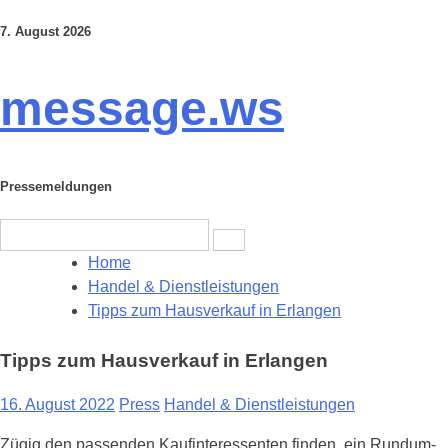
7. August 2026
Skip
to
content
message.ws
Pressemeldungen
Search
for:
Home
Handel & Dienstleistungen
Tipps zum Hausverkauf in Erlangen
Tipps zum Hausverkauf in Erlangen
16. August 2022
Press
Handel & Dienstleistungen
Zügig den passenden Kaufinteressenten finden, ein Rundum-